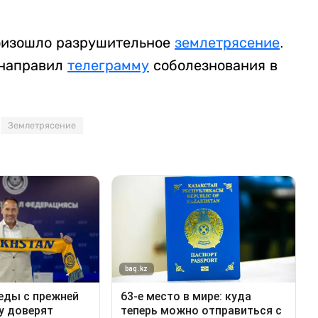
роизошло разрушительное
землетрясение
.
 направил
телеграмму
соболезнования в
Землетрясение