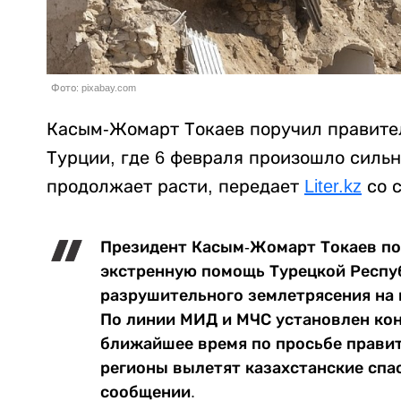
Фото: pixabay.com
Касым-Жомарт Токаев поручил правите
Турции, где 6 февраля произошло силь
продолжает расти, передает
Liter.kz
со с
Президент Касым-Жомарт Токаев по
экстренную помощь Турецкой Респу
разрушительного землетрясения на 
По линии МИД и МЧС установлен кон
ближайшее время по просьбе прави
регионы вылетят казахстанские спас
сообщении.