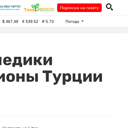
Подписка на газету
Погода
$
467.48
€
539.52
₽
5.73
медики
гионы Турции