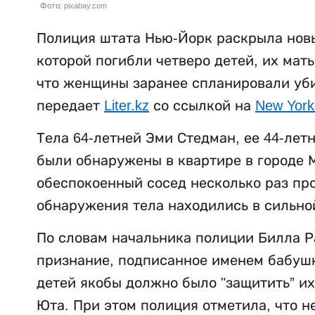
Фото: pixabay.com
Полиция штата Нью-Йорк раскрыла новы
которой погибли четверо детей, их мат
что женщины заранее спланировали убий
передает
Liter.kz
со ссылкой на
New York
Тела 64-летней Эми Стедман, ее 44-лет
были обнаружены в квартире в городе М
обеспокоенный сосед несколько раз пр
обнаружения тела находились в сильно
По словам начальника полиции Билла Р
признание, подписанное именем бабушки
детей якобы должно было "защитить” их
Юта. При этом полиция отметила, что н