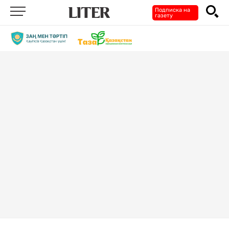
Подписка на
газету