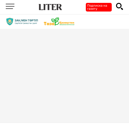
Подписка на
газету