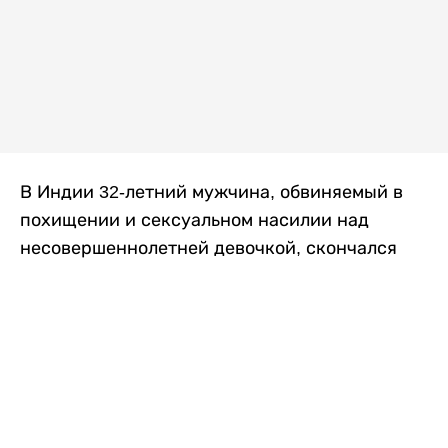
В Индии 32-летний мужчина, обвиняемый в
похищении и сексуальном насилии над
несовершеннолетней девочкой, скончался
после того, как разъяренная толпа жестоко
избила его в. Полиция сообщила об аресте
восьми человек, причастных к нападению,
передает
Liter.kz
со ссылкой на
news9live
.
Местные жители рассказали, что
обвиняемый, Мохаммад Эмроз, похитил