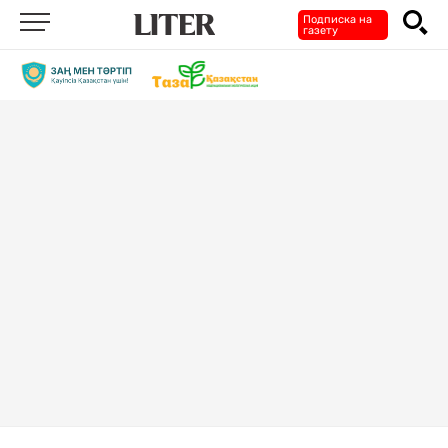
Подписка на
газету