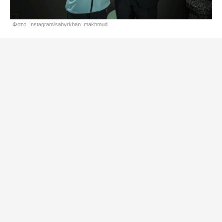
Фото: Instagram/sabyrkhan_makhmud