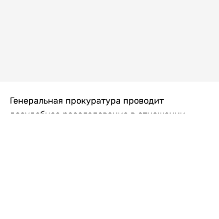
Генеральная прокуратура проводит
досудебное расследование в отношении
преступной группы, длительное время
занимавшейся экономической контрабандой
товаров из Китая в Казахстан, передает
Liter.kz
со ссылкой на Генпрокуратуру РК.
"Следствием установлено, что из 37
компаний, только по двум
аффилированным предприятиям