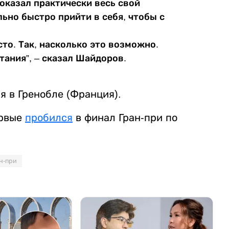
показал практически весь свой
ьно быстро прийти в себя, чтобы с
то. Так, насколько это возможно.
тания”, – сказал Шайдоров.
я в Гренобле (Франция).
ервые
пробился
в финал Гран-при по
н-при