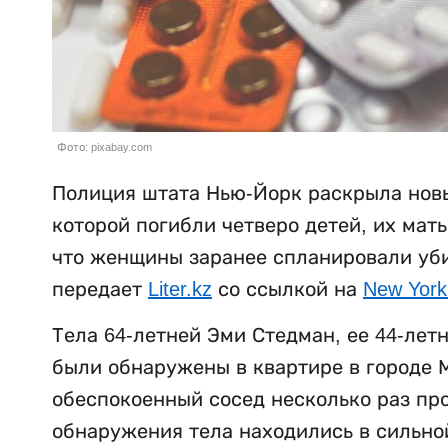
Фото: pixabay.com
Полиция штата Нью-Йорк раскрыла новы
которой погибли четверо детей, их мат
что женщины заранее спланировали убий
передает
Liter.kz
со ссылкой на
New York
Тела 64-летней Эми Стедман, ее 44-лет
были обнаружены в квартире в городе М
обеспокоенный сосед несколько раз пр
обнаружения тела находились в сильно