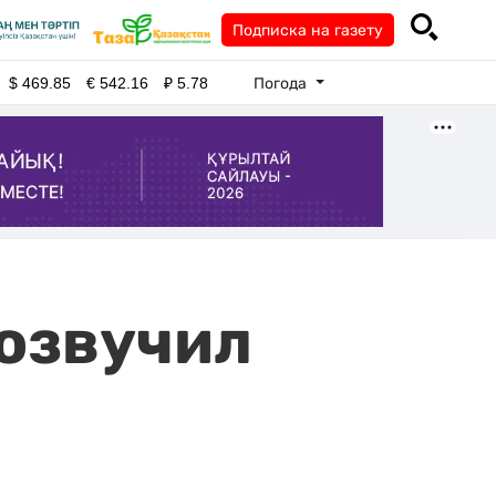
Подписка на газету
Погода
$
469.85
€
542.16
₽
5.78
озвучил