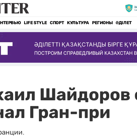
НТЕРВЬЮ
LIFE STYLE
СПОРТ
КУЛЬТУРА
РЕГИОНЫ
ӘДІЛЕТ
хаил Шайдоров 
нал Гран-при
ранции.