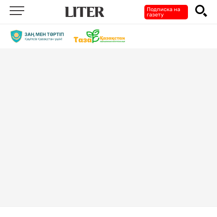
Подписка на
газету