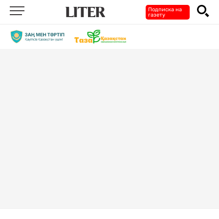
Подписка на
газету