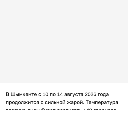
В Шымкенте с 10 по 14 августа 2026 года
продолжится с сильной жарой. Температура
воздуха днем будет достигать +40 градусов,
осадков не ожидается, передает
Liter.kz
со
ссылкой на
данные
Казгидромета.