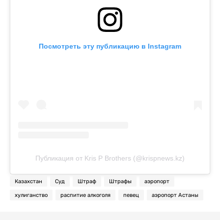
Посмотреть эту публикацию в Instagram
Публикация от Kris P Brothers (@krispnews.kz)
Казахстан
Суд
Штраф
Штрафы
аэропорт
хулиганство
распитие алкоголя
певец
аэропорт Астаны