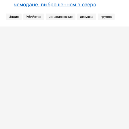
чемодане, выброшенном в озеро
Индия
Убийство
изнасилование
девушка
группа