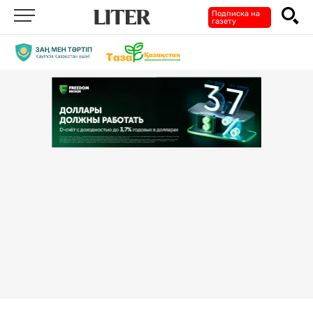
Подписка на
газету