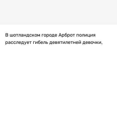
В шотландском городе Арброт полиция
расследует гибель девятилетней девочки,
которую нашли с тяжелыми травмами в
промышленной зоне, где семья разбила
палаточный лагерь. По подозрению в
убийстве ребенка задержан ее 35-летний
отец, передает
Liter.kz
со ссылкой на
The Sun
.
По данным полиции, семья из Западного
Йоркшира приехала в Арброт и разбила
палатку на территории заброшенной
промышленной зоны неподалеку от пляжа.