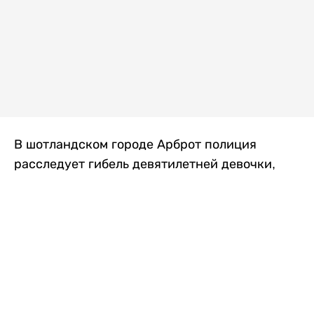
В шотландском городе Арброт полиция
расследует гибель девятилетней девочки,
которую нашли с тяжелыми травмами в
промышленной зоне, где семья разбила
палаточный лагерь. По подозрению в
убийстве ребенка задержан ее 35-летний
отец, передает
Liter.kz
со ссылкой на
The Sun
.
По данным полиции, семья из Западного
Йоркшира приехала в Арброт и разбила