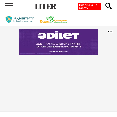
Подписка на
газету