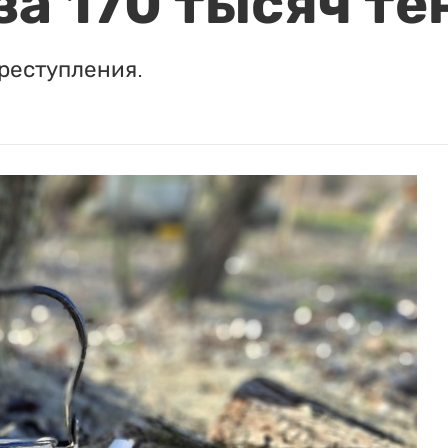
за 170 тысяч те
реступления.