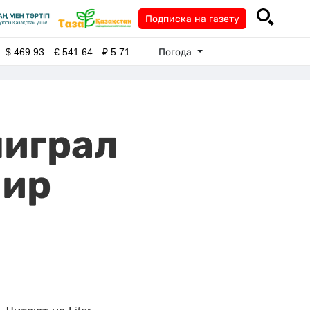
Подписка на газету
Погода
$
469.93
€
541.64
₽
5.71
ыиграл
нир