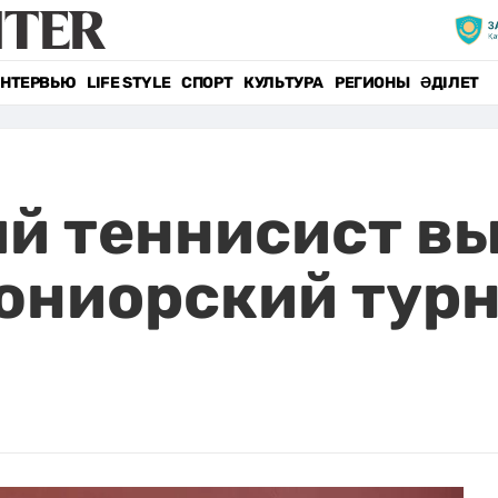
НТЕРВЬЮ
LIFE STYLE
СПОРТ
КУЛЬТУРА
РЕГИОНЫ
ӘДІЛЕТ
й теннисист в
юниорский тур