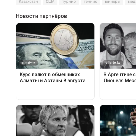
Казахстан
США
турнир
теннис
юниоры
мед