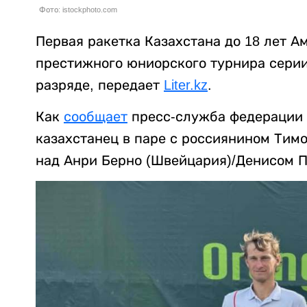
Фото: istockphoto.com
Первая ракетка Казахстана до 18 лет 
престижного юниорского турнира серии I
разряде, передает
Liter.kz
.
Как
сообщает
пресс-служба федерации 
казахстанец в паре с россиянином Тим
над Анри Берно (Швейцария)/Денисом Пет