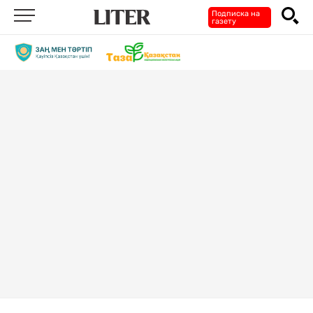
Подписка на
газету