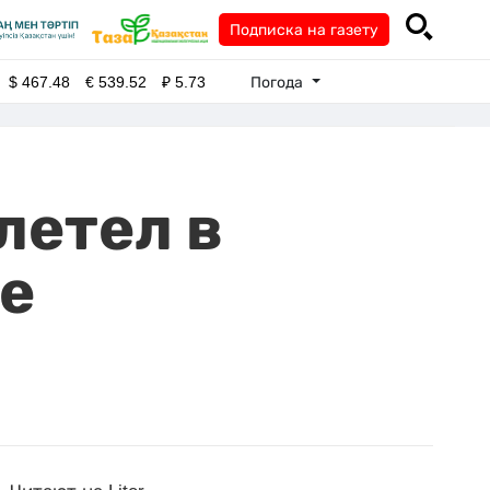
Подписка на газету
Погода
$
467.48
€
539.52
₽
5.73
летел в
е