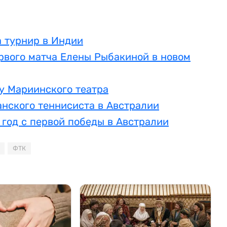
а турнир в Индии
рвого матча Елены Рыбакиной в новом
у Мариинского театра
анского теннисиста в Австралии
год с первой победы в Австралии
ФТК