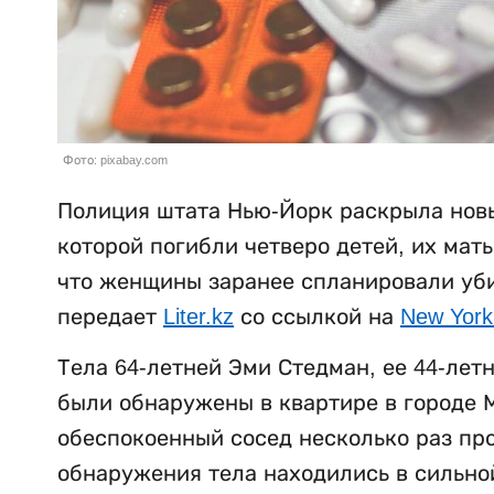
Фото: pixabay.com
Полиция штата Нью-Йорк раскрыла новы
которой погибли четверо детей, их мат
что женщины заранее спланировали убий
передает
Liter.kz
со ссылкой на
New York
Тела 64-летней Эми Стедман, ее 44-лет
были обнаружены в квартире в городе М
обеспокоенный сосед несколько раз пр
обнаружения тела находились в сильно