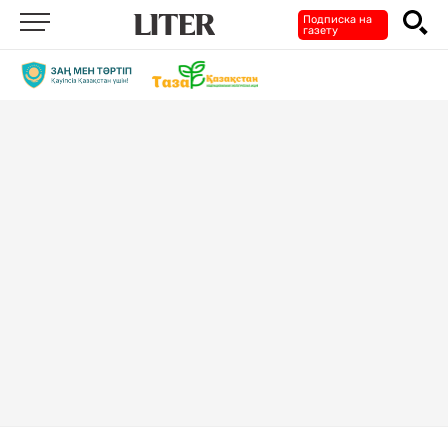
Подписка на
газету