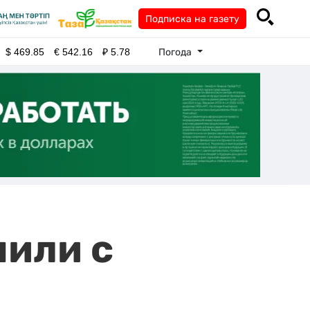
Подписка на газету
Погода
$
469.85
€
542.16
₽
5.78
нили с