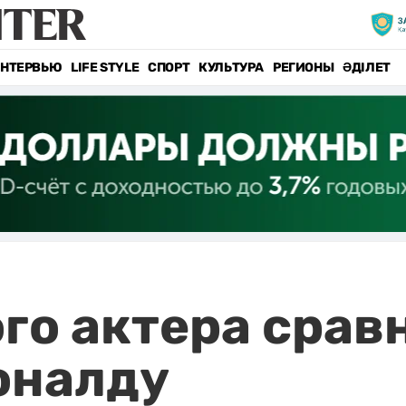
НТЕРВЬЮ
LIFE STYLE
СПОРТ
КУЛЬТУРА
РЕГИОНЫ
ӘДІЛЕТ
го актера срав
оналду