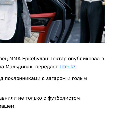
оец ММА
Еркебулан Токтар опубликовал в
 на Мальдивах, передает
Liter.kz
.
ед поклонниками с загаром и голым
авнили не только с футболистом
рашем.