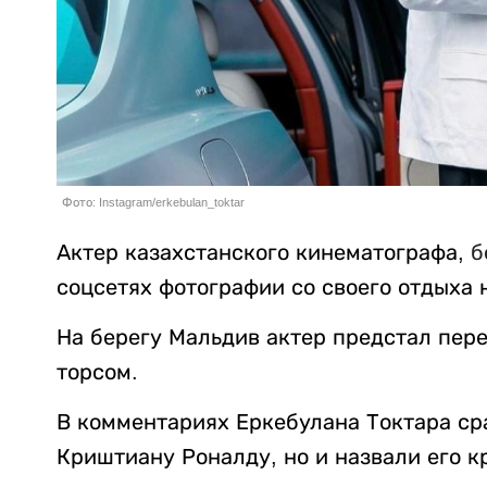
Фото: Instagram/erkebulan_toktar
Актер казахстанского кинематографа,
б
соцсетях фотографии со своего отдыха
На берегу Мальдив актер предстал пер
торсом.
В комментариях Еркебулана Токтара ср
Криштиану Роналду, но и назвали его к