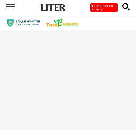
Подписка на
газету