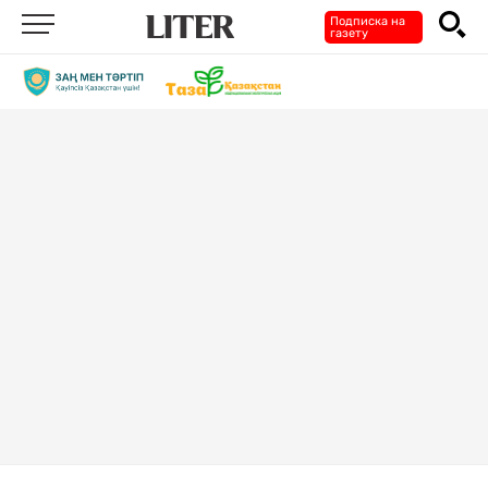
Подписка на
газету