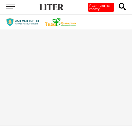
Подписка на
газету