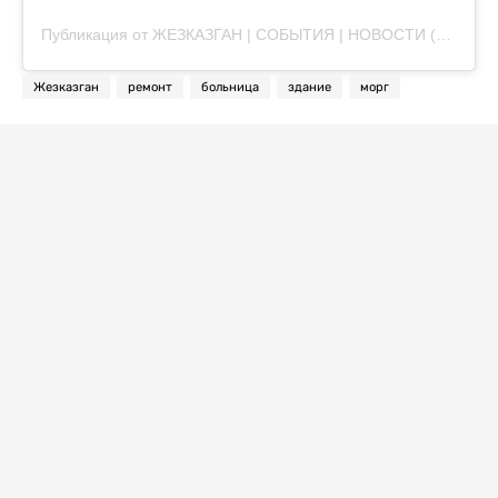
Публикация от ЖЕЗКАЗГАН | СОБЫТИЯ | НОВОСТИ (@etozhez)
Жезказган
ремонт
больница
здание
морг