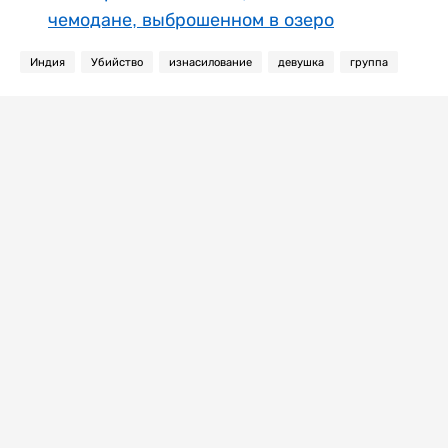
чемодане, выброшенном в озеро
Индия
Убийство
изнасилование
девушка
группа