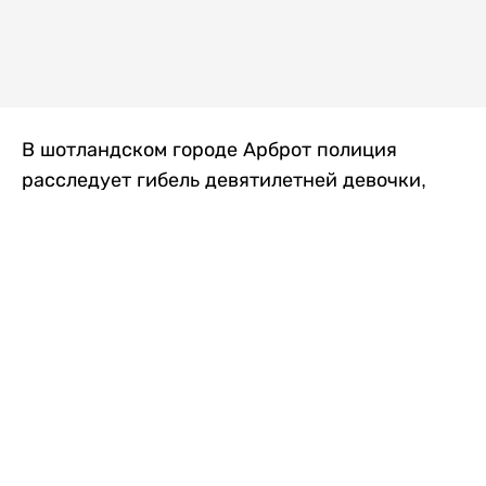
В шотландском городе Арброт полиция
расследует гибель девятилетней девочки,
которую нашли с тяжелыми травмами в
промышленной зоне, где семья разбила
палаточный лагерь. По подозрению в
убийстве ребенка задержан ее 35-летний
отец, передает
Liter.kz
со ссылкой на
The Sun
.
По данным полиции, семья из Западного
Йоркшира приехала в Арброт и разбила
палатку на территории заброшенной
промышленной зоны неподалеку от пляжа.