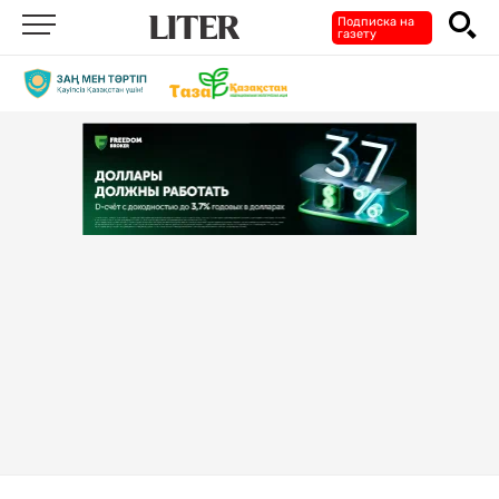
Подписка на
газету