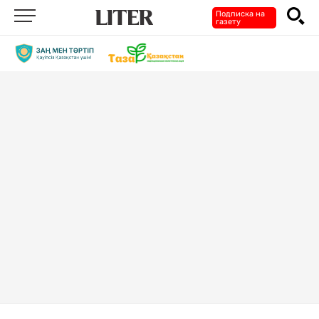
Подписка на
газету