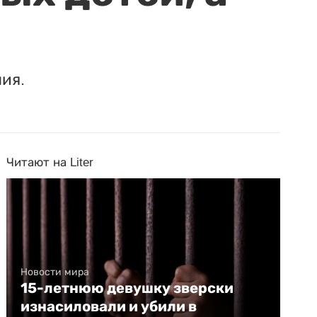
ия.
Читают на Liter
Новости мира
15-летнюю девушку зверски
изнасиловали и убили в