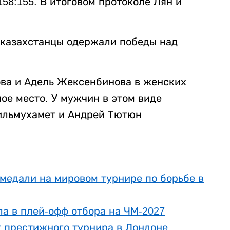
58:155. В итоговом протоколе Лян и
у казахстанцы одержали победы над
ва и Адель Жексенбинова в женских
ое место. У мужчин в этом виде
ильмухамет и Андрей Тютюн
медали на мировом турнире по борьбе в
а в плей-офф отбора на ЧМ-2027
г престижного турнира в Лондоне