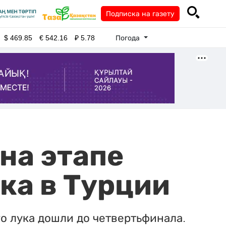
Подписка на газету
Погода
$
469.85
€
542.16
₽
5.78
на этапе
ука в Турции
о лука дошли до четвертьфинала.