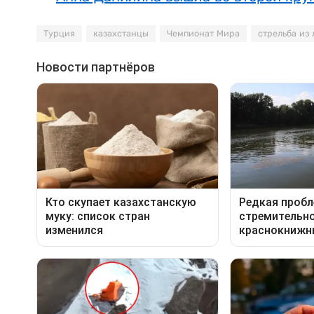
Турция
казахстанцы
Чемпионат Мира
стрельба из 