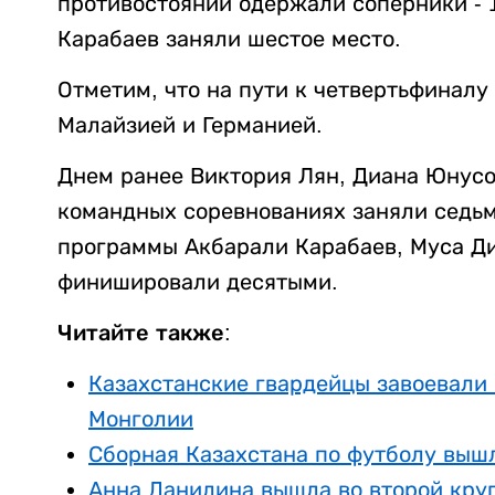
противостоянии одержали соперники - 1
Карабаев заняли шестое место.
Отметим, что на пути к четвертьфинал
Малайзией и Германией.
Днем ранее Виктория Лян, Диана Юнусо
командных соревнованиях заняли седьм
программы Акбарали Карабаев, Муса Д
финишировали десятыми.
Читайте также:
Казахстанские гвардейцы завоевали 
Монголии
Сборная Казахстана по футболу вышл
Анна Данилина вышла во второй кру