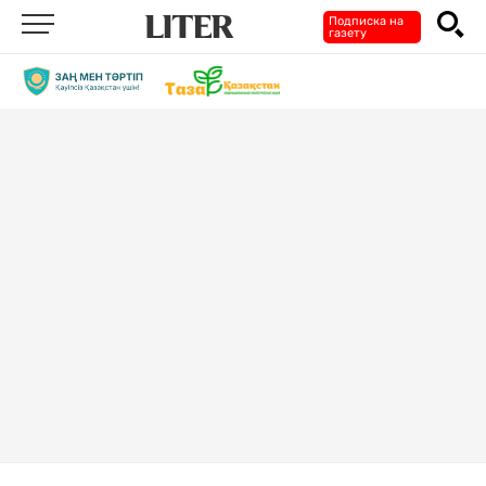
Подписка на
газету