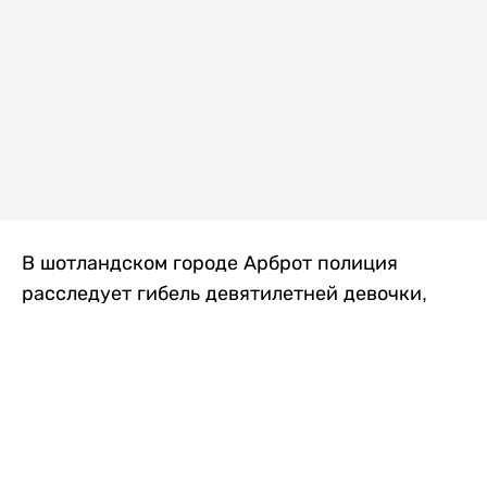
В шотландском городе Арброт полиция
расследует гибель девятилетней девочки,
которую нашли с тяжелыми травмами в
промышленной зоне, где семья разбила
палаточный лагерь. По подозрению в
убийстве ребенка задержан ее 35-летний
отец, передает
Liter.kz
со ссылкой на
The Sun
.