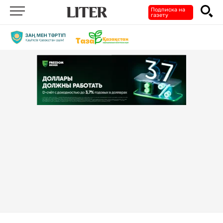
Подписка на
газету