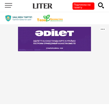
Подписка на
газету