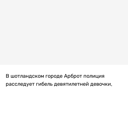
В шотландском городе Арброт полиция
расследует гибель девятилетней девочки,
которую нашли с тяжелыми травмами в
промышленной зоне, где семья разбила
палаточный лагерь. По подозрению в
убийстве ребенка задержан ее 35-летний
отец, передает
Liter.kz
со ссылкой на
The Sun
.