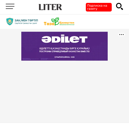
Подписка на
газету