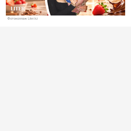
Фотоколлаж Liter.kz