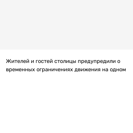
Жителей и гостей столицы предупредили о
временных ограничениях движения на одном
из самых загруженных проспектов города.
Причиной станут дорожные работы, которые
продлятся два дня, передает
Liter.kz
.
По информации городских служб, с 7 по 8
августа на проспекте Кабанбай батыра
пройдет ремонт дорожного покрытия. В связи
с этим движение будет частично ограничено