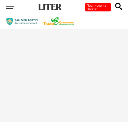
Подписка на
газету