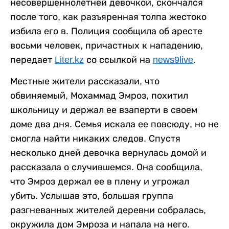
несовершеннолетней девочкой, скончался
после того, как разъяренная толпа жестоко
избила его в. Полиция сообщила об аресте
восьми человек, причастных к нападению,
передает
Liter.kz
со ссылкой на
news9live
.
Местные жители рассказали, что
обвиняемый, Мохаммад Эмроз, похитил
школьницу и держал ее взаперти в своем
доме два дня. Семья искала ее повсюду, но не
смогла найти никаких следов. Спустя
несколько дней девочка вернулась домой и
рассказала о случившемся. Она сообщила,
что Эмроз держал ее в плену и угрожал
убить. Услышав это, большая группа
разгневанных жителей деревни собралась,
окружила дом Эмроза и напала на него.