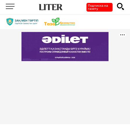
Подписка на
газету