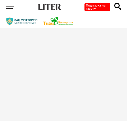
Подписка на
газету