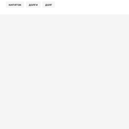
кипяток
долги
долг