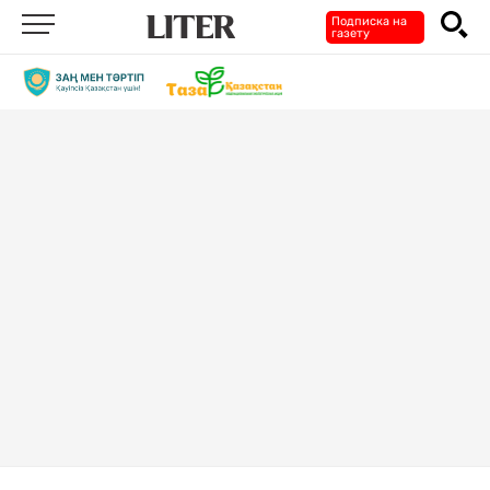
Подписка на
газету