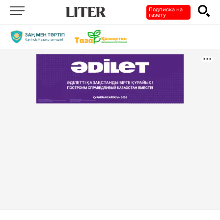
Подписка на
газету