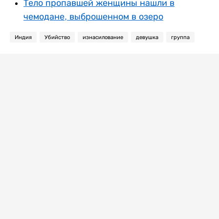
Тело пропавшей женщины нашли в
чемодане, выброшенном в озеро
Индия
Убийство
изнасилование
девушка
группа