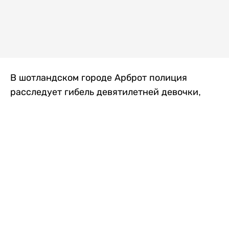
В шотландском городе Арброт полиция
расследует гибель девятилетней девочки,
которую нашли с тяжелыми травмами в
промышленной зоне, где семья разбила
палаточный лагерь. По подозрению в
убийстве ребенка задержан ее 35-летний
отец, передает
Liter.kz
со ссылкой на
The Sun
.
По данным полиции, семья из Западного
Йоркшира приехала в Арброт и разбила
палатку на территории заброшенной
промышленной зоны неподалеку от пляжа.