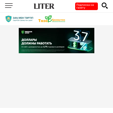
Подписка на
газету