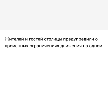
Жителей и гостей столицы предупредили о
временных ограничениях движения на одном
из самых загруженных проспектов города.
Причиной станут дорожные работы, которые
продлятся два дня, передает
Liter.kz
.
По информации городских служб, с 7 по 8
августа на проспекте Кабанбай батыра
пройдет ремонт дорожного покрытия. В связи
с этим движение будет частично ограничено
на участке от улицы Калкаман до улицы