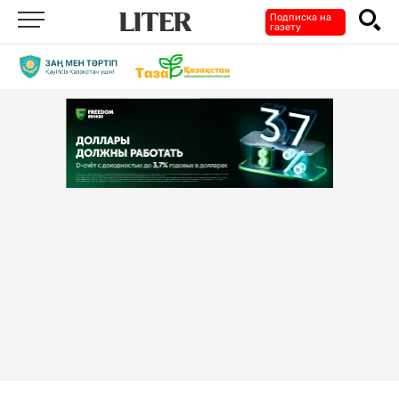
Подписка на
газету