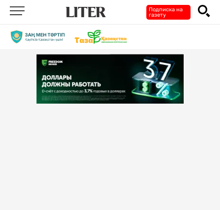
Подписка на
газету