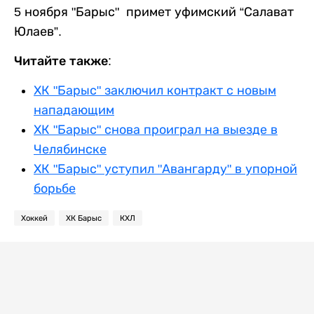
5 ноября "Барыс" примет уфимский “Салават
Юлаев”.
Читайте также:
ХК "Барыс" заключил контракт с новым
нападающим
ХК "Барыс" снова проиграл на выезде в
Челябинске
ХК "Барыс" уступил "Авангарду" в упорной
борьбе
Хоккей
ХК Барыс
КХЛ