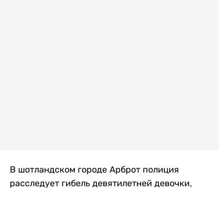
В шотландском городе Арброт полиция
расследует гибель девятилетней девочки,
которую нашли с тяжелыми травмами в
промышленной зоне, где семья разбила