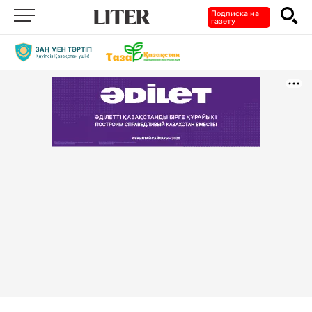
Подписка на
газету