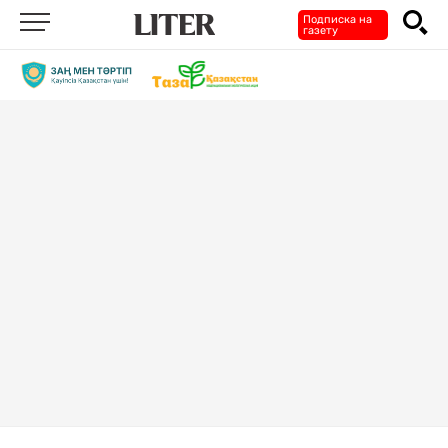
Подписка на
газету