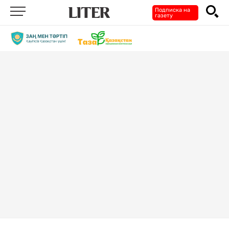
Подписка на
газету