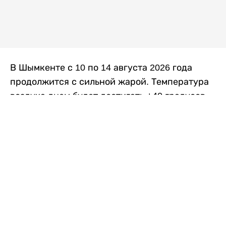
В Шымкенте с 10 по 14 августа 2026 года
продолжится с сильной жарой. Температура
воздуха днем будет достигать +40 градусов,
осадков не ожидается, передает
Liter.kz
со
ссылкой на
данные
Казгидромета.
Согласно информации синоптиков, будущая
рабочая неделя в городе сохранится
переменная облачность. К концу недели жара
немного ослабеет.
Понедельник, 10 августа:
ночью +23…+25
градусов, днем +38…+40. Без осадков.