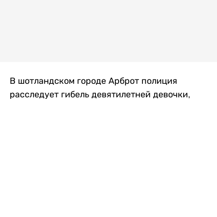
В шотландском городе Арброт полиция
расследует гибель девятилетней девочки,
которую нашли с тяжелыми травмами в
промышленной зоне, где семья разбила
палаточный лагерь. По подозрению в
убийстве ребенка задержан ее 35-летний
отец, передает
Liter.kz
со ссылкой на
The Sun
.
По данным полиции, семья из Западного
Йоркшира приехала в Арброт и разбила
палатку на территории заброшенной