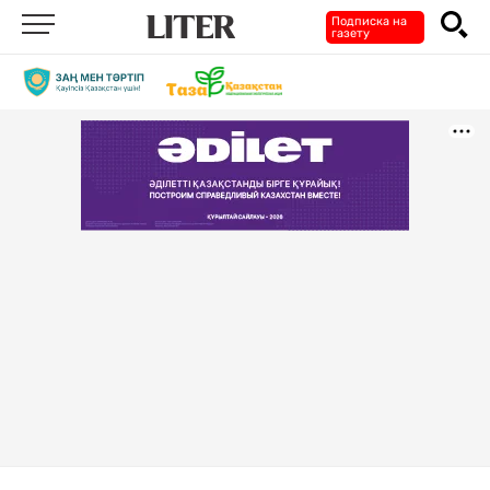
Подписка на
газету