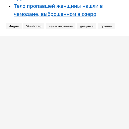
Тело пропавшей женщины нашли в
чемодане, выброшенном в озеро
Индия
Убийство
изнасилование
девушка
группа