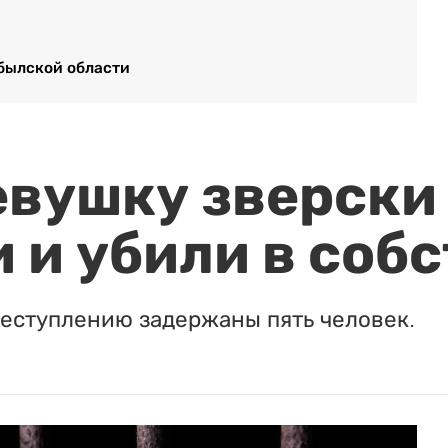
былской области
евушку зверски
 и убили в соб
реступлению задержаны пять человек.