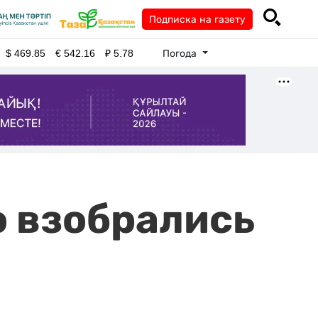
Подписка на газету
Погода
$
469.85
€
542.16
₽
5.78
о взобрались