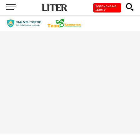
Подписка на
газету