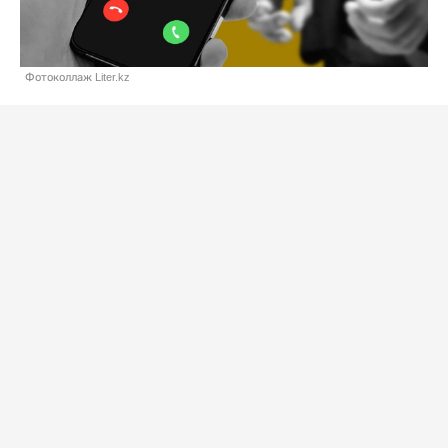
Фотоколлаж Liter.kz