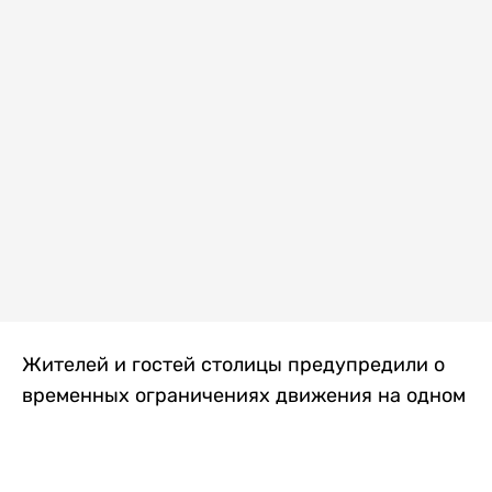
Жителей и гостей столицы предупредили о
временных ограничениях движения на одном
из самых загруженных проспектов города.
Причиной станут дорожные работы, которые
продлятся два дня, передает
Liter.kz
.