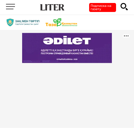
Подписка на
газету