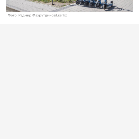
Фото: Радмир Фахрутдинов/Liter.kz