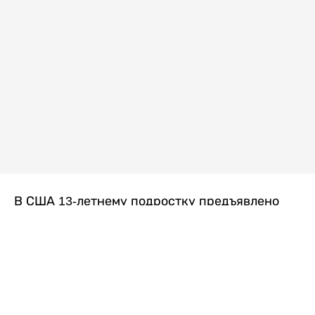
В США 13-летнему подростку предъявлено
обвинение в убийстве второй степени после
гибели его 14-летней сводной сестры. По
версии следствия, трагедия произошла
вскоре после ссоры между детьми, передает
Liter.kz
со ссылкой на
kmph.com
.