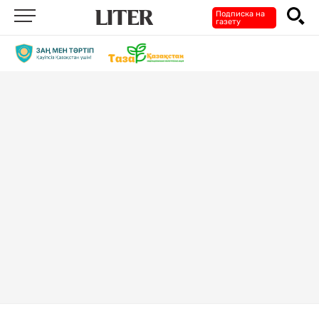
Подписка на
газету