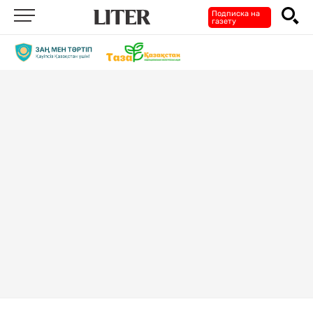
Подписка на
газету