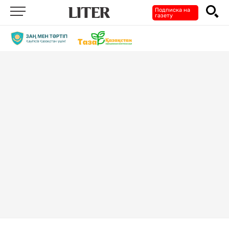
Подписка на
газету