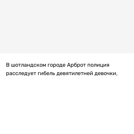
В шотландском городе Арброт полиция
расследует гибель девятилетней девочки,
которую нашли с тяжелыми травмами в
промышленной зоне, где семья разбила
палаточный лагерь. По подозрению в
убийстве ребенка задержан ее 35-летний
отец, передает
Liter.kz
со ссылкой на
The Sun
.
По данным полиции, семья из Западного