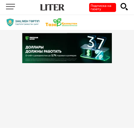
Подписка на
газету