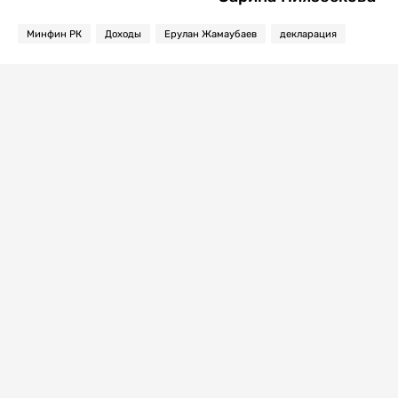
Минфин РК
Доходы
Ерулан Жамаубаев
декларация