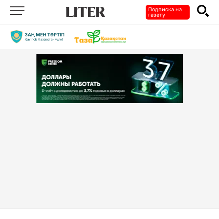
Подписка на
газету