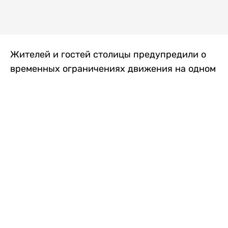
Жителей и гостей столицы предупредили о
временных ограничениях движения на одном
из самых загруженных проспектов города.
Причиной станут дорожные работы, которые
продлятся два дня, передает
Liter.kz
.
По информации городских служб, с 7 по 8
августа на проспекте Кабанбай батыра
пройдет ремонт дорожного покрытия. В связи
с этим движение будет частично ограничено
на участке от улицы Калкаман до улицы
Сарайшык. Полностью перекрывать дорогу не
планируется. На время ремонта движение