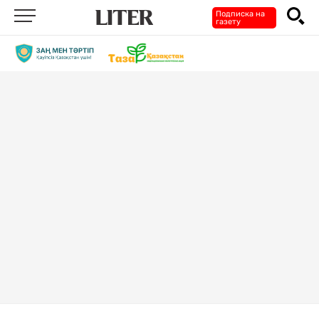
Подписка на
газету