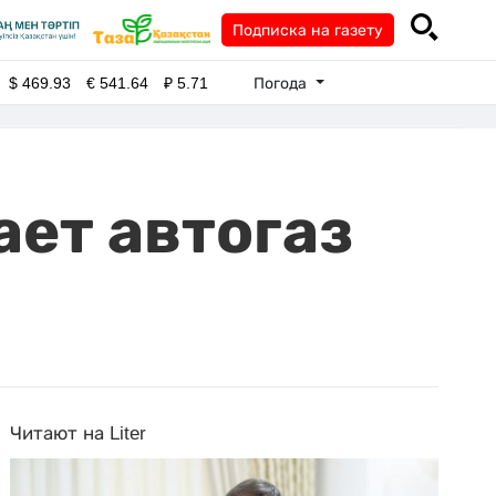
Подписка на газету
Погода
$
469.93
€
541.64
₽
5.71
ает автогаз
Читают на Liter