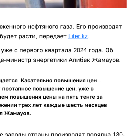
женного нефтяного газа. Его производят
 будет расти, передает
Liter.kz
.
уже с первого квартала 2024 года. Об
це-министр энергетики Алибек Жамауов.
ается. Касательно повышения цен –
 поэтапное повышение цен, уже в
аем повышения цены на пять тенге за
яжении трех лет каждые шесть месяцев
ал Жамауов.
 заводы страны производят порядка 130-