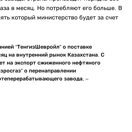
аза в месяц. Но потребляют его больше. В
нять который министерство будет за счет
анией “ТенгизШевройл” о поставке
яц на внутренний рынок Казахстана. С
ет на экспорт сжиженного нефтяного
азросгаз” о перенаправлении
теперерабатывающего завода, –