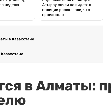
леты в Казахстане
 Казахстане
ся в Алматы: п
елю