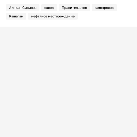
Алихан Смаилов
завод
Правительство
газопровод
Кашаган
нефтяное месторождение