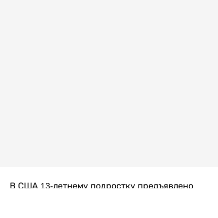
В США 13-летнему подростку предъявлено
обвинение в убийстве второй степени после
гибели его 14-летней сводной сестры. По