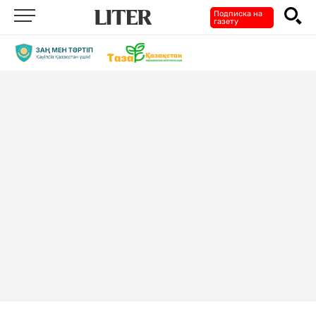
Подписка на
газету