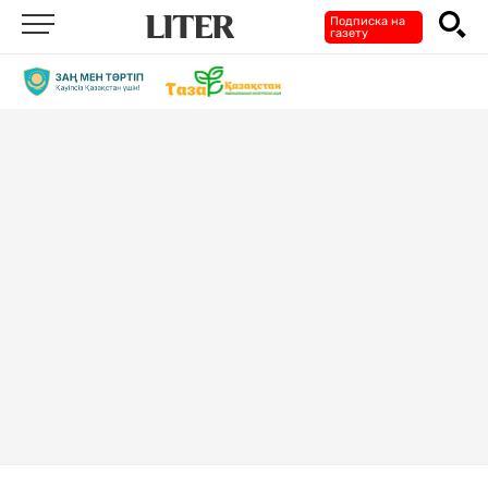
Подписка на
газету