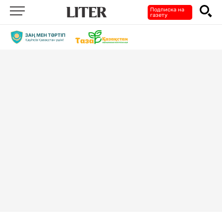
Подписка на
газету