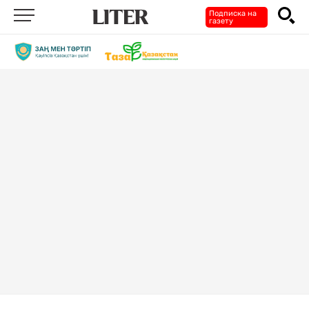
Подписка на
газету